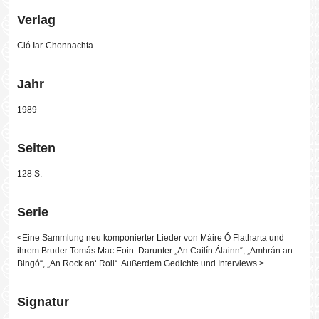
Verlag
Cló Iar-Chonnachta
Jahr
1989
Seiten
128 S.
Serie
<Eine Sammlung neu komponierter Lieder von Máire Ó Flatharta und
ihrem Bruder Tomás Mac Eoin. Darunter „An Cailín Álainn“, „Amhrán an
Bingó“, „An Rock an‘ Roll“. Außerdem Gedichte und Interviews.>
Signatur