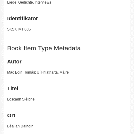
Liede, Gedichte, Interviews
Identifikator
SKSK IMT 035
Book Item Type Metadata
Autor
Mac Eoin, Tomás; Uí Fhlatharta, Máire
Titel
Loscadh Sléibhe
Ort
Béal an Daingin