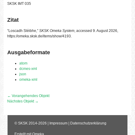
SKSK IMT 035
Zitat
“Loscadh Sléibhe,”
SKSK Omeka System
, accessed 9. August 2026,
https://omeka.sksk.de/items/show/4193
.
Ausgabeformate
atom
dcmes-xml
json
omeka-xml
← Vorangehendes Objekt
Nächstes Objekt →
©
SKSK
2014-2026 |
Impressum
|
Datenschutzerklärung
Erstellt mit
Omeka
.