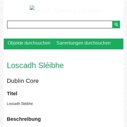
Zurück
zur
Hauptseite
Objekte durchsuchen
Sammlungen durchsuchen
Loscadh Sléibhe
Dublin Core
Titel
Loscadh Sléibhe
Beschreibung