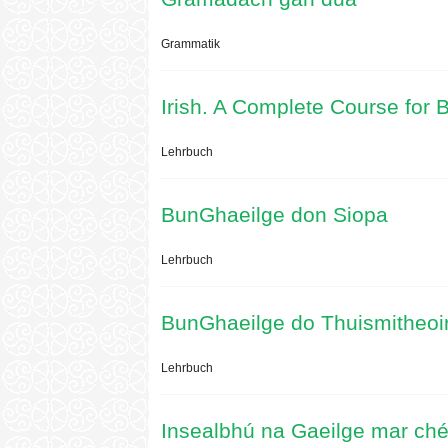
Grammatik
Irish. A Complete Course for 
Lehrbuch
BunGhaeilge don Siopa
Lehrbuch
BunGhaeilge do Thuismitheoir
Lehrbuch
Insealbhú na Gaeilge mar ch