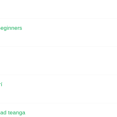
Beginners
í
éad teanga