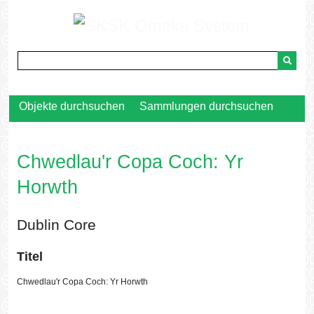
Zurück
zur
Hauptseite
Objekte durchsuchen
Sammlungen durchsuchen
Chwedlau'r Copa Coch: Yr
Horwth
Dublin Core
Titel
Chwedlau'r Copa Coch: Yr Horwth