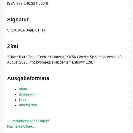
ISBN 978-1-91324-565-8
Signatur
SKSK WLP JonE 01 (1)
Zitat
“Chwedlau'r Copa Coch: Yr Horwth,”
SKSK Omeka System
, accessed 9.
August 2026,
https://omeka.sksk.de/items/show/4128
.
Ausgabeformate
atom
dcmes-xml
json
omeka-xml
← Vorangehendes Objekt
Nächstes Objekt →