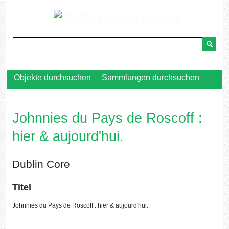
Zurück
zur
Hauptseite
Objekte durchsuchen
Sammlungen durchsuchen
Johnnies du Pays de Roscoff :
hier & aujourd'hui.
Dublin Core
Titel
Johnnies du Pays de Roscoff : hier & aujourd'hui.