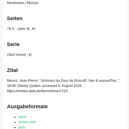
Montroules / Morlaix
Seiten
78 S. : zahlr. Ill., Kt.
Serie
(Skol Vreizh ; 4)
Zitat
Menez, Jean-Pierre, “Johnnies du Pays de Roscoff : hier & aujourd'hui.,”
SKSK Omeka System
, accessed 6. August 2026,
https://omeka.sksk.de/items/show/1310
.
Ausgabeformate
atom
dcmes-xml
json