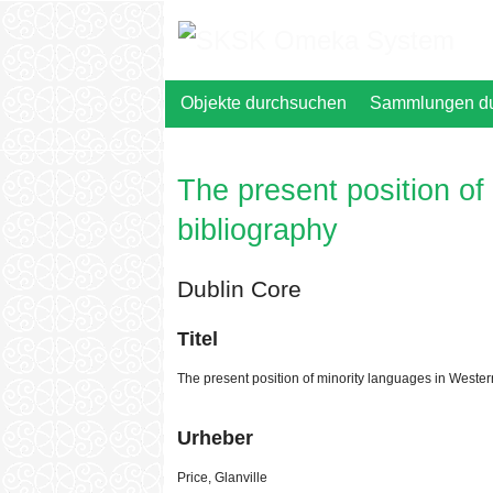
Zurück
zur
Hauptseite
Objekte durchsuchen
Sammlungen d
The present position of
bibliography
Dublin Core
Titel
The present position of minority languages in Wester
Urheber
Price, Glanville