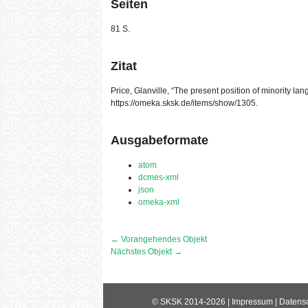
Seiten
81 S.
Zitat
Price, Glanville, “The present position of minority l
https://omeka.sksk.de/items/show/1305
.
Ausgabeformate
atom
dcmes-xml
json
omeka-xml
← Vorangehendes Objekt
Nächstes Objekt →
©
SKSK
2014-2026 |
Impressum
|
Datens