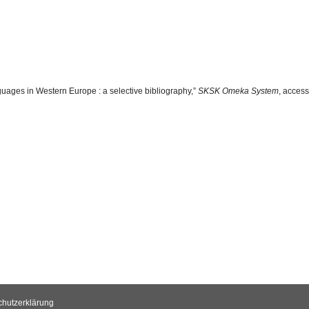
anguages in Western Europe : a selective bibliography,”
SKSK Omeka System
, acces
chutzerklärung